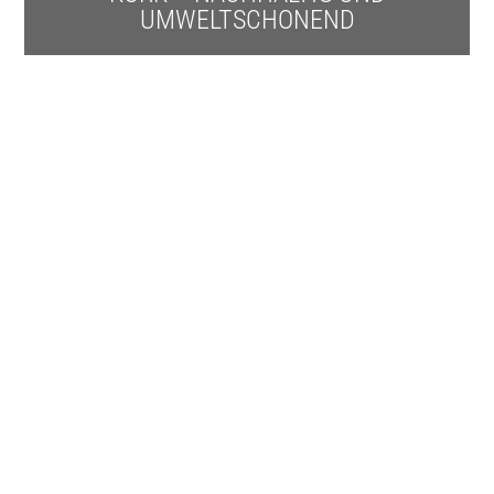
UMWELTSCHONEND
Die ganze Welt des Korks.
Die Kutzner-Kork GmbH steht für Korkprodukte
erster Güte.
Als einer der wenigen Fachbetriebe, die
Korkstreifen individuell herstellen und passend auf
Kundenwunsch zuschneiden,
ist die Zufriedenheit unserer Kunden unser