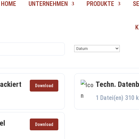
HOME
UNTERNEHMEN
PRODUKTE
S
K
lackiert
Techn. Datenbl
Download
1 Datei(en)
310 k
el
Download