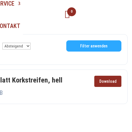
ERVICE
0
ONTAKT
Filter anwenden
att Korkstreifen, hell
Download
B