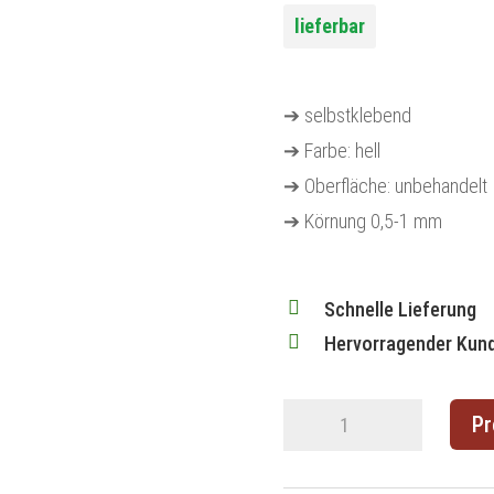
lieferbar
➔ selbstklebend
➔ Farbe: hell
➔ Oberfläche: unbehandelt
➔ Körnung 0,5-1 mm

Schnelle Lieferung

Hervorragender Kun
Korkplatte925
Pr
x
615