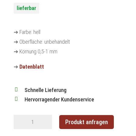
lieferbar
➔ Farbe: hell
➔ Oberfläche: unbehandelt
➔ Körnung 0,5-1 mm
➔
Datenblatt

Schnelle Lieferung

Hervorragender Kundenservice
Rollkork10m
Produkt anfragen
x